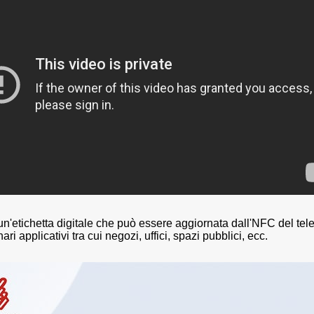
Etichetta da scaffale elettronica
Prezzo da 2,13 pol
ci
da 1,54 pollici
digitale serie Slim
n'etichetta digitale che può essere aggiornata dall'NFC del tele
ari applicativi tra cui negozi, uffici, spazi pubblici, ecc.