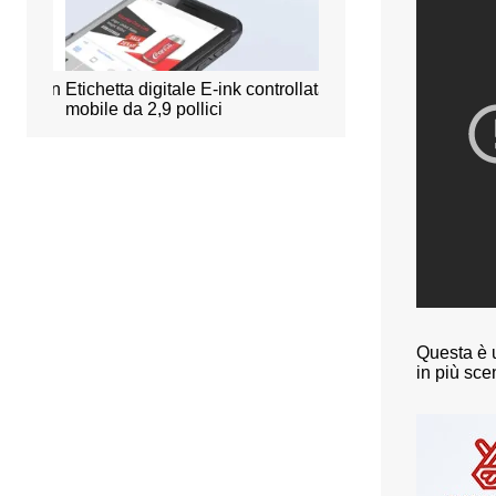
ss con
Etichetta digitale E-ink controllata
Sistema intelligente di
mobile da 2,9 pollici
prenotazione degli uffi
Questa è u
in più scen