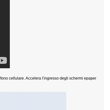
lici multilingue
Badge Elettronico Powerless con
Etichetta digi
display epaper
mobile da 2,9 
fono cellulare. Accelera l'ingresso degli schermi epaper