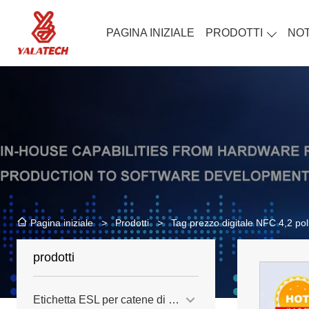
PAGINA INIZIALE
PRODOTTI
NOT
>
Prodotti
>
Tag prezzo digitale NFC 4,2 poll
Pagina iniziale
prodotti
Etichetta ESL per catene di negozi