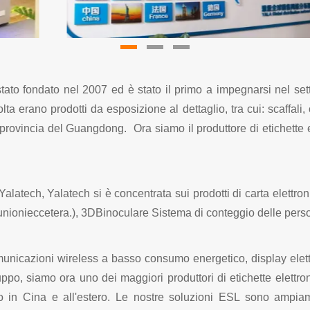
ato fondato nel 2007 ed è stato il primo a impegnarsi nel setto
a erano prodotti da esposizione al dettaglio, tra cui: scaffali, c
 provincia del Guangdong.
Ora siamo il produttore di etichette 
latech, Yalatech si è concentrata sui prodotti di carta elettroni
unioni
eccetera.),
3D
Binoculare
Sistema di conteggio delle pers
comunicazioni wireless a basso consumo energetico, display elet
luppo, siamo ora uno dei maggiori produttori di etichette elettr
o in Cina e all'estero. Le nostre soluzioni ESL sono ampiame