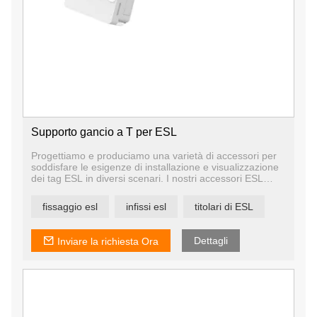
Supporto gancio a T per ESL
Progettiamo e produciamo una varietà di accessori per
soddisfare le esigenze di installazione e visualizzazione
dei tag ESL in diversi scenari. I nostri accessori ESL
includono binari per scaffali, supporti per supporti da
tavolo, supporti per ganci per pioli, tabelloni sospesi,
fissaggio esl
infissi esl
titolari di ESL
supporti telescopici da pavimento ecc.
Abbiamo il nostro team di progettazione e un'officina di
stampi, in modo da poter personalizzare gli accessori in
Dettagli
Inviare la richiesta Ora
base alle tue esigenze.