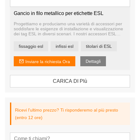
Gancio in filo metallico per etichette ESL
Progettiamo e produciamo una varietà di accessori per
soddisfare le esigenze di installazione e visualizzazione
dei tag ESL in diversi scenari. I nostri accessori ESL
includono binari per scaffali, supporti per supporti da
tavolo, supporti per ganci per pioli, tabelloni sospesi,
fissaggio esl
infissi esl
titolari di ESL
supporti telescopici da pavimento ecc.
Abbiamo il nostro team di progettazione e un'officina di
stampi, in modo da poter personalizzare gli accessori in
Dettagli
Inviare la richiesta Ora
base alle tue esigenze.
CARICA DI PIù
Ricevi l'ultimo prezzo? Ti risponderemo al più presto
(entro 12 ore)