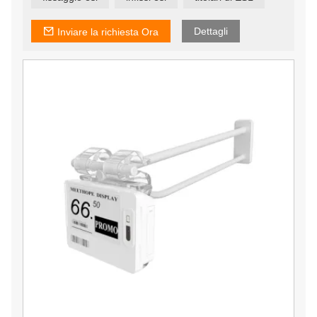
supporti telescopici da pavimento ecc.
Abbiamo il nostro team di progettazione e un'officina di
stampi, in modo da poter personalizzare gli accessori in
Dettagli
Inviare la richiesta Ora
base alle tue esigenze.