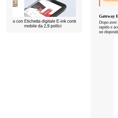
Gateway 
Gateway ES
ss con
Etichetta digitale E-ink controllata
Sistema intelligente di
Dopo aver a
mobile da 2,9 pollici
prenotazione degli uffi
rapido e acc
un disposit