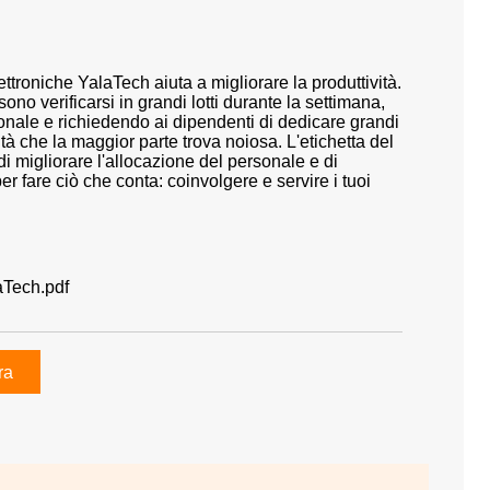
ettroniche YalaTech aiuta a migliorare la produttività.
ono verificarsi in grandi lotti durante la settimana,
nale e richiedendo ai dipendenti di dedicare grandi
ità che la maggior parte trova noiosa. L'etichetta del
di migliorare l'allocazione del personale e di
per fare ciò che conta: coinvolgere e servire i tuoi
aTech.pdf
ra