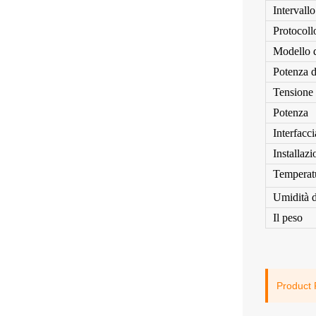
Intervall
Protocoll
Modello 
Potenza d
Tensione 
Potenza
Interfacci
Installazi
Temperatu
Umidità d
Il peso
Product 