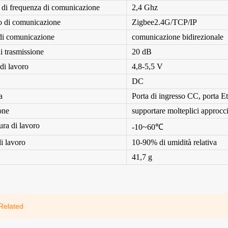
o di frequenza di comunicazione
2,4 Ghz
o di comunicazione
Zigbee2.4G/TCP/IP
di comunicazione
comunicazione bidirezionale
i trasmissione
20 dB
di lavoro
4,8-5,5 V
DC
a
Porta di ingresso CC, porta E
one
supportare molteplici approcc
ra di lavoro
-10~60℃
i lavoro
10-90% di umidità relativa
41,7 g
Related