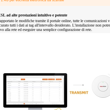
2.4G per etichetta elettronica da scaffale
L ad alte prestazioni intuitivo e potente
Etichetta da scaffale elettronica
Prezzo da 2,13 pol
pportato le modifiche tramite il portale online, tutte le comunicazioni
ci
da 1,54 pollici
digitale serie Slim
urato tutti i dati ai tag all'intervallo desiderato. L'installazione non p
ivo alla rete ed eseguire una semplice configurazione di rete.