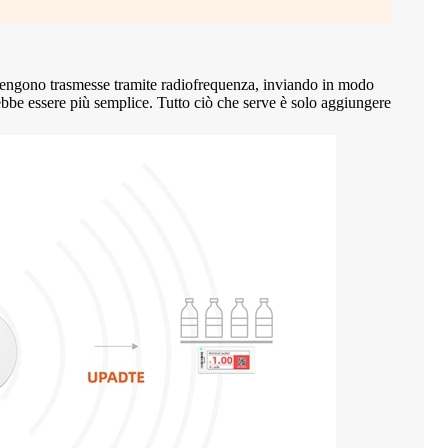
lici multilingue
Badge Elettronico Powerless con
Etichetta digi
 vengono trasmesse tramite radiofrequenza, inviando in modo
display epaper
mobile da 2,9 
otrebbe essere più semplice. Tutto ciò che serve è solo aggiungere