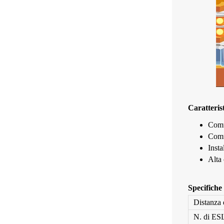
Caratteris
Comu
Comun
Insta
Alta 
Specifiche
Distanza
N. di ESL