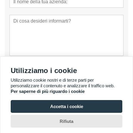
presentare
Utilizziamo i cookie
Utilizziamo cookie nostri e di terze parti per
personalizzare il contenuto e analizzare il traffico web.
Per saperne di più riguardo i cookie
Accetta i cookie
© Copyright 2007 - 2026 YalaTech Co., Ltd
Rifiuta
Home
Chat
Menus