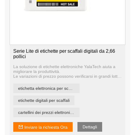
Serie Lite di etichette per scaffali digitali da 2,66
pollici
La soluzione di etichette elettroniche YalaTech aiuta a
migliorare la produttività.
Le variazioni di prezzo possono verificarsi in grandi lotti
durante la settimana, causando problemi di personale e
richiedendo ai dipendenti di dedicare grandi quantità di
etichetta elettronica per scaffali esl
tempo a un'attività che la maggior parte trova noiosa.
L'etichetta del prezzo digitale ti consente di migliorare
l'allocazione del personale e di utilizzare i tuoi dipendenti
etichette digitali per scaffali
per fare ciò che conta: coinvolgere e servire i tuoi clienti.
cartellini dei prezzi elettronici nei supermercati
Dettagli
Inviare la richiesta Ora